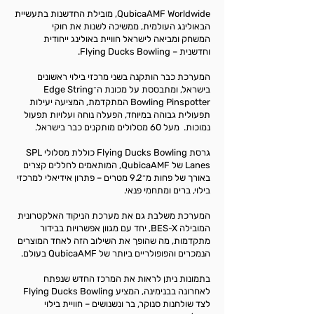
QubicaAMF Worldwide, מובילת החדשנות בתעשיית
הבאולינג העולמית, ממשיכה לשנות את חוקי
המשחק ומביאה לישראל חוויית באולינג ייחודית
וחדשנית – Flying Ducks Bowling.
המערכת כבר הותקנה בשני מרכזי בילוי ראשונים
בישראל, ומתבססת על מכונת ה־Edge String
Bowling Pinspotter המתקדמת, המציעה יעילות
תפעולית גבוהה במיוחד, הפעלה נוחה ועלויות תפעול
נמוכות. מעל 60 מסלולים מותקנים כבר בישראל.
גרסת Flying Ducks Bowling כוללת מסלולי SPL
Lanes של QubicaAMF, המותאמים לחללים קצרים
באורך של פחות מ־9.2 מטרים – פתרון אידיאלי למרכזי
בילוי, ברים ומתחמי פנאי.
המערכת משלבת גם את מערכת הניקוד האלקטרונית
המובילה BES-X, יחד עם מגוון אפשרויות בבידור
מתקדמות, מה שהופך את השילוב הזה לאחד המוצרים
הנמכרים והפופולריים ביותר של QubicaAMF בעולם.
בתמונות ניתן לראות את המרכז החדש שנפתח
לאחרונה בבנימינה, המציע Flying Ducks Bowling
לצד שולחנות סנוקר, בר ונשנושים – חוויית בילוי