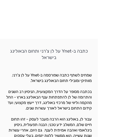
כתבה ב-Ynet על לן צ'רני ותחום הבאולינג
בישראל
שמחים לשתף כתבה שפורסמה ב-Ynet על לן צ'רני,
מוותיקי ומובילי תחום הבאולינג בישראל.
בכתבה מסופר על הדרך המקצועית, הניסיון רב השנים
והתרומה של לן להתפתחות ענף הבאולינג בארץ - החל
מהקמה וליווי של מרכזי באולינג, דרך ייעוץ מקצועי, ועד
קידום התחום בישראל לאורך עשרות שנים.
עבור לן, באולינג הוא הרבה מעבר לעסק - זהו תחום
חיים שלם, המשלב ידע טכני, הבנה תפעולית, ניסיון
בינלאומי ואהבה אמיתית לענף. גם היום, אחרי עשרות
שנות עשייה, הוא ממשיך ללוות יזמים, בעלי עסקים