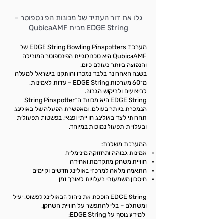
גלו את דור העתיד של מכונות הפינספוטר –
EDGE String מבית QubicaAMF
מערכת EDGE String Bowling Pinspotters של
QubicaAMF היא טכנולוגיית הפינספוטר המובילה
והנפוצה ביותר בעולם כיום.
בשנה האחרונה בלבד נמכרו והותקנו בישראל למעלה
מ־60 מערכות EDGE String – עדות לאמינות,
לביצועים ולביקוש הגבוה.
EDGE String היא מכונת ה־String Pinspotter
הנמכרת ביותר בעולם, ומאפשרת הפעלה של באולינג
תחרותי לצד באולינג חווייתי ופנאי, בפשטות תפעולית
ובעלויות תפעול נמוכות במיוחד.
המערכת משלבת:
אמינות גבוהה ותחזוקה מינימלית
חוויית משחק מתקדמת ואחידה
התאמה מלאה למרכזי באולינג חדשים וקיימים
חיסכון משמעותי בעלויות לאורך זמן
EDGE String הופכת את ניהול הבאולינג לפשוט, יעיל
ומשתלם – בלי להתפשר על חוויית השחקן.
למידע נוסף על EDGE String: