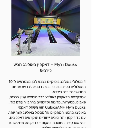
Fly’n Ducks – דאקפין באולינג הגיע
לירכא!
4 מסלולי באולינג בוטיקיים בצבע לבן, מצטרפים ל־10
המסלולים הקיימים כבר במרכז הבאולינג שבמתחם
החדשני מיי בייב בירכא.
אטרקציית הדאקפין באולינג כבר מוסיפה עניין בברים,
פאבים, מסעדות, מלונות וקזינואים ברחבי העולם כולו.
QubicaAMF Fly'n Ducks הוא משחק דאקפין
באולינג מרגש, המתקיים על מסלול באולינג קצר יותר,
עם כדור קטן יותר ופינים ייחודיים הנקראים דאקפינים.
זוהי אטרקציה החוסכת במקום - בדיוק מה שחיפשתם
עבורכם ועבור הלקוחות שלכם..