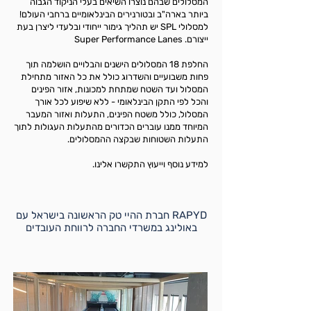
המסלולים שבהם נוצרו השיאים בעלי הניקוד הגבוה
ביותר בארה"ב ובטורנירים הבינלאומיים ברחבי העולם!
למסלולי SPL יש תהליך גימור ייחודי ובלעדי ליצרן בעת
ייצורם. Super Performance Lanes
החלפת 18 המסלולים הישנים והבלויים הושלמה תוך
פחות משבועיים והשדרוג כולל את כל האזור מתחילת
המסלול ועד השטח שמתחת למכונות, אזור הפינים
והכל לפי התקן הבינלאומי - ללא שיפוע לכל אורך
המסלול, כולל משטח הפינים, התעלות ואזור המעבר
המיוחד ממנו עוברים הכדורים מהתעלות העגולות לתוך
התעלות השטוחות שבקצה ההמסלולים.
למידע נוסף וייעוץ התקשרו אלינו.
RAPYD חברת ההיי טק הראשונה בישראל עם
באולינג במשרדי החברה לרווחת העובדים