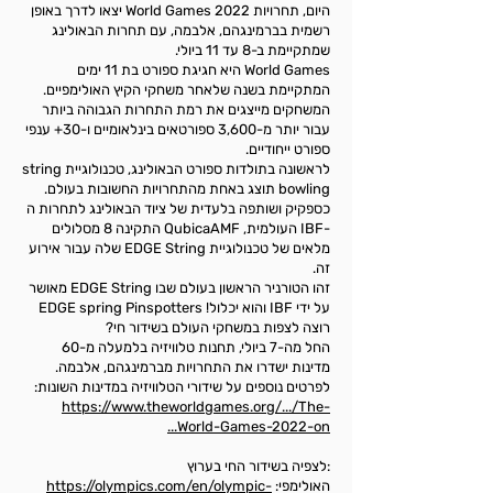
היום, תחרויות World Games 2022 יצאו לדרך באופן
רשמית בברמינגהם, אלבמה, עם תחרות הבאולינג
שמתקיימת ב-8 עד 11 ביולי.
World Games היא חגיגת ספורט בת 11 ימים
המתקיימת בשנה שלאחר משחקי הקיץ האולימפיים.
המשחקים מייצגים את רמת התחרות הגבוהה ביותר
עבור יותר מ-3,600 ספורטאים בינלאומיים ו-30+ ענפי
ספורט ייחודיים.
לראשונה בתולדות ספורט הבאולינג, טכנולוגיית string
bowling תוצג באחת מהתחרויות החשובות בעולם.
כספקיק ושותפה בלעדית של ציוד הבאולינג לתחרות ה
-IBF העולמית, QubicaAMF התקינה 8 מסלולים
מלאים של טכנולוגיית EDGE String שלה עבור אירוע
זה.
זהו הטורניר הראשון בעולם שבו EDGE String מאושר
על ידי IBF והוא יכלול! EDGE spring Pinspotters
רוצה לצפות במשחקי העולם בשידור חי?
החל מה-7 ביולי, תחנות טלוויזיה בלמעלה מ-60
מדינות ישדרו את התחרויות מברמינגהם, אלבמה.
לפרטים נוספים על שידורי הטלוויזיה במדינות השונות:
https://www.theworldgames.org/.../The-
World-Games-2022-on...
פרויקט שדרוג וחידוש נרחב
:לצפיה בשידור החי בערוץ
האולימפי:
https://olympics.com/en/olympic-