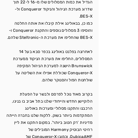
הגדיל את כמות המסלולים שלו מ-16 ל-22 תוך
שדרוג מערכת הניהול והניקוד Conqueror ול-
BES-X.
כמו כן, בבאולינג אילת קיבלו את אותה החלטה
והוסיפו 3 מסלולים נוספים והתקנת Conqueror ו-
BES-X שהחליפו את מערכת ה-Steltronic שלהם.
לאחרונה בפלנט באולינג בכפר סבא בעל 14
המסלולים, החליפו את מערכת הניקוד ממערכת
Brunswick הישנה למערכת הניהול המקיפה
Conqueror-X שכוללת אפילו את השליטה על
שולחנות הפול והסנוקר שלהם.
בקרוב מאוד נוכל לפרסם ולבשר על הפעלת
הלוקיישן החדש והייחודי שלנו בתל אביב בו בנינו,
הרכבנו והתקנו מסלולי ומערכות באולינג
המתקדמות ביותר בשוק. ללקוח שלנו בחברה הייתה
מדיניות 'רק הטוב ביותר'. במקום התקנו את ליין
רהיטי הבוטיק Harmony המובילים של
QubicaAMF, וכמובן Conqueror-X של