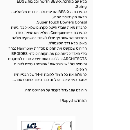
מלא עם מערכת BES-X חדישה ומכונות EDGE
String.
למערכת ה BES-X הזו יש יכולת ייחודית של שליטה
מלאה מקונסולת המגע
Super Touch Bowlers Consol.
לחברה מאות עובדי הייטק סקרנים שלא יקבלו גישה
למערכת Conqueror-x המלאה שנמצאת בחדר
המכונות שמאחור אך יוכלו לשלוט במשחקים שלהם
באופן מלא דרך הקונסולה.
הריהוט שמקשט את המקום מסדרת Harmony נבחר
בידי האדריכל שתיכנן את הקומה כולה- BROIDES
ARCHITECTS כולל כורסאות ישיבה נוחות לשחקנים
ותוספת של "איי כורסאות" אחוריים נוספים לנוחות
הצופים.
להעלות את כל הציוד לקומה ה-14 של הבניין היה
אתגר בפני עצמו, אבל זה כבר סיפור לפוסט אחר....
היה לנו עונג גדול לעבוד על הפרויקט הזה.
תתחדשו Rapyd !